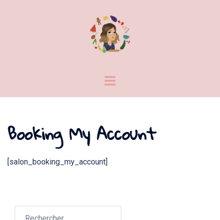
Aller
au
contenu
Toggle
menu
Booking My Account
[salon_booking_my_account]
Rechercher :