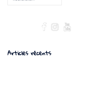
Facebook
Instagram
Youtube
Articles récents
Les fruits et légumes de Décembre
Calendrier Fruits et Légumes Novembre
Calendrier Fruits et Légumes d’Octobre
Comment organiser ses repas ? #confinement
Cookies sans beurre, sans sucre raffiné