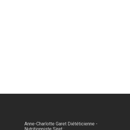
Anne-Charlotte Garet Diététicienne -
Nutritionniste Siret :