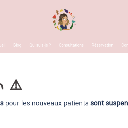
eil
Blog
Qui suis-je ?
Consultations
Réservation
Con
 ⚠️
ns
pour les nouveaux patients
sont suspend